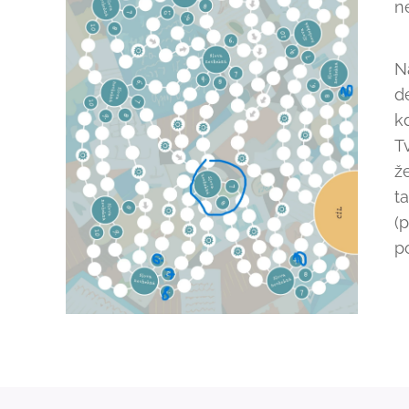
n
N
d
k
T
ž
t
(
p