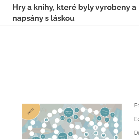
Hry a knihy, které byly vyrobeny a
napsány s láskou
E
E
D