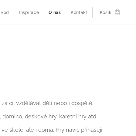
Úvod
Inspirace
O nás
Kontakt
Košík
 za cíl vzdělávat děti nebo i dospělé.
 domino, deskové hry, karetní hry atd.
e škole, ale i doma. Hry navíc přinášejí