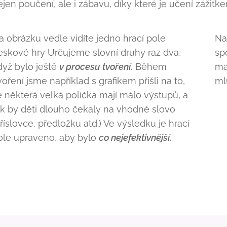
ejen poučení, ale i zábavu, díky které je učení zážitk
a obrázku vedle vidíte jedno hrací pole
Na
eskové hry Určujeme slovní druhy raz dva,
sp
dyž bylo ještě
v procesu tvoření.
Během
ma
voření jsme například s grafikem přišli na to,
ml
e některá velká políčka mají málo výstupů, a
ak by děti dlouho čekaly na vhodné slovo
příslovce, předložku atd.) Ve výsledku je hrací
ole upraveno, aby bylo
co nejefektivnější.