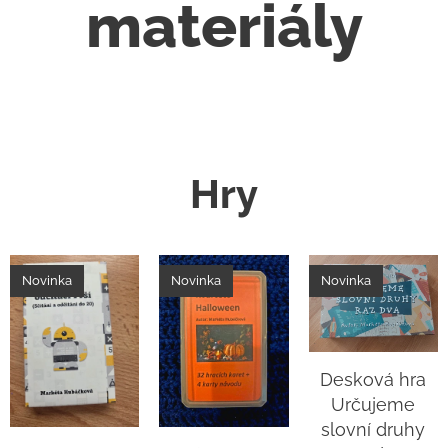
materiály
Hry
Novinka
Novinka
Novinka
Desková hra
Určujeme
slovní druhy