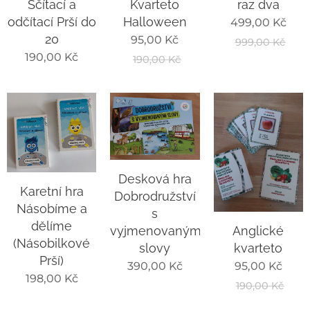
raz dva
Sčítací a
Kvarteto
odčítací Prší do
Halloween
499,00
Kč
20
95,00
Kč
999,00
Kč
190,00
Kč
190,00
Kč
Desková hra
Karetní hra
Dobrodružství
Násobíme a
s
dělíme
vyjmenovanými
Anglické
(Násobilkové
slovy
kvarteto
Prší)
390,00
Kč
95,00
Kč
198,00
Kč
190,00
Kč