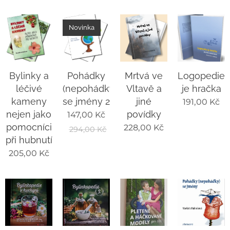
Novinka
Bylinky a
Pohádky
Mrtvá ve
Logopedie
léčivé
(nepohádky)
Vltavě a
je hračka
kameny
se jmény 2
jiné
191,00
Kč
nejen jako
povídky
147,00
Kč
pomocníci
228,00
Kč
294,00
Kč
při hubnutí
205,00
Kč