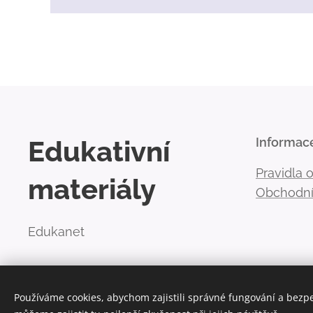
Edukativní
Informac
Pravidla 
materiály
Obchodní
Edukanet
Používáme cookies, abychom zajistili správné fungování a bezp