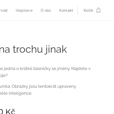
Úvod
Inspirace
O nás
Kontakt
Košík
a trochu jinak
se jedná o krátké básničky se jmény. Najdete v
oje?
vinka: Obrázky jsou tentokrát upraveny
lé inteligence.
0
Kč