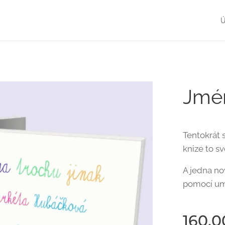
Jmén
Tentokrát 
knize to sv
A jedna no
pomocí umě
160,0