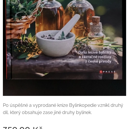
Po úspěšné a vyprodané knize Bylinkopedie vznikl druhý
díl, který obsahuje zase jiné druhy bylinek.