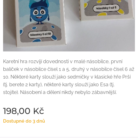
Karetní hra rozvíjí dovednosti v malé násobilce, první
balíček v násobilce čísel 1 a 5, druhý v násobilce čísel 6 až
10. Některé karty slouží jako sedmičky v klasické hře Prší
(tj. berete 2 karty), některé karty slouží jako Esa (tj.
stojíte). Násobení a dělení nikdy nebylo zábavnější.
198,00
Kč
Dostupné do 3 dnů